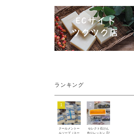
ランキング
1
2
クールメントー
セレクト石けん
ルソープ（スー
作りレッスン【7