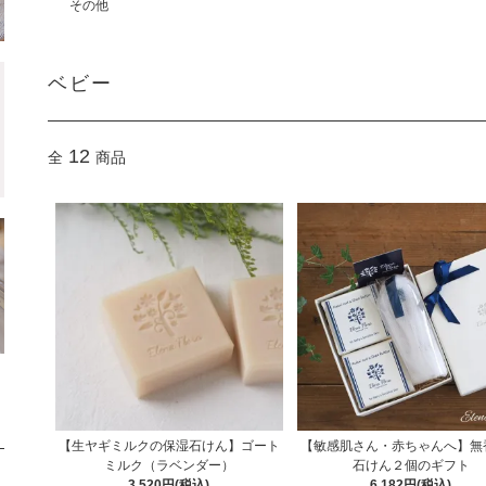
その他
ベビー
12
全
商品
【生ヤギミルクの保湿石けん】ゴート
【敏感肌さん・赤ちゃんへ】無
ミルク（ラベンダー）
石けん２個のギフト
3,520円(税込)
6,182円(税込)