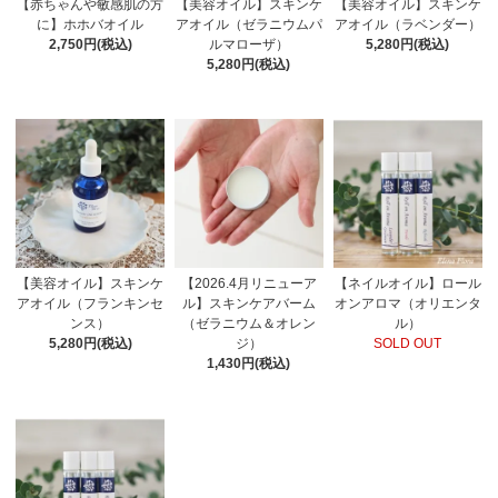
【赤ちゃんや敏感肌の方
【美容オイル】スキンケ
【美容オイル】スキンケ
に】ホホバオイル
アオイル（ゼラニウムパ
アオイル（ラベンダー）
2,750円(税込)
ルマローザ）
5,280円(税込)
5,280円(税込)
【美容オイル】スキンケ
【2026.4月リニューア
【ネイルオイル】ロール
アオイル（フランキンセ
ル】スキンケアバーム
オンアロマ（オリエンタ
ンス）
（ゼラニウム＆オレン
ル）
5,280円(税込)
ジ）
SOLD OUT
1,430円(税込)