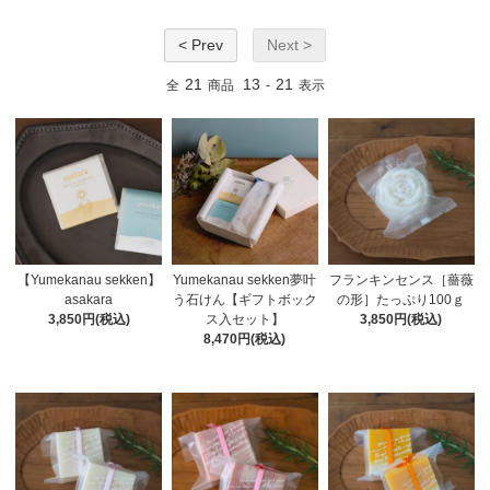
< Prev
Next >
21
13
21
全
商品
-
表示
【Yumekanau sekken】
Yumekanau sekken夢叶
フランキンセンス［薔薇
asakara
う石けん【ギフトボック
の形］たっぷり100ｇ
3,850円(税込)
ス入セット】
3,850円(税込)
8,470円(税込)