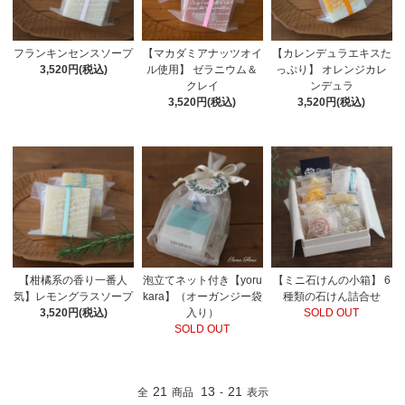
フランキンセンスソープ
【マカダミアナッツオイ
【カレンデュラエキスた
3,520円(税込)
ル使用】 ゼラニウム＆
っぷり】 オレンジカレ
クレイ
ンデュラ
3,520円(税込)
3,520円(税込)
【柑橘系の香り一番人
泡立てネット付き【yoru
【ミニ石けんの小箱】 6
気】レモングラスソープ
kara】（オーガンジー袋
種類の石けん詰合せ
3,520円(税込)
入り）
SOLD OUT
SOLD OUT
21
13
21
全
商品
-
表示