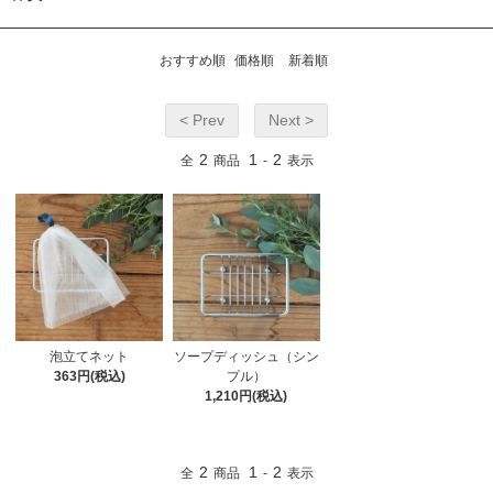
おすすめ順
価格順
新着順
< Prev
Next >
2
1
2
全
商品
-
表示
泡立てネット
ソープディッシュ（シン
363円(税込)
プル）
1,210円(税込)
2
1
2
全
商品
-
表示