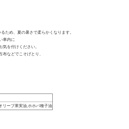
いるため、夏の暑さで柔らかくなります。
車内に
を付けください。
などでこそげとり、
,オリーブ果実油,ホホバ種子油