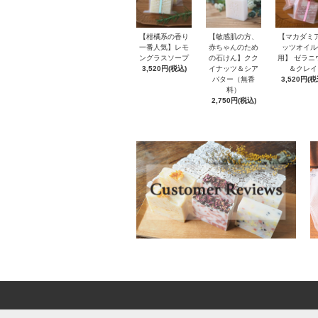
【柑橘系の香り
【敏感肌の方、
【マカダミ
一番人気】レモ
赤ちゃんのため
ッツオイル
ングラスソープ
の石けん】クク
用】 ゼラニ
3,520円(税込)
イナッツ＆シア
＆クレイ
バター（無香
3,520円(税
料）
2,750円(税込)