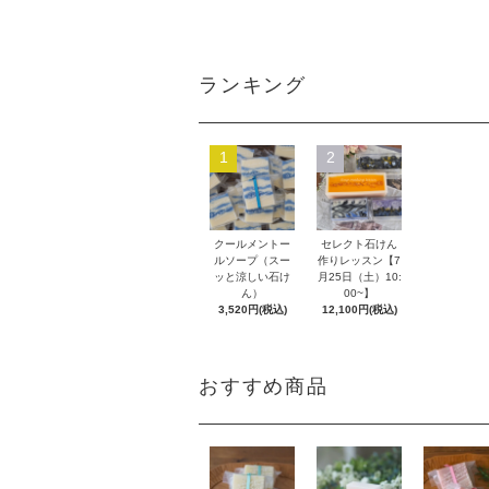
ランキング
1
2
クールメントー
セレクト石けん
ルソープ（スー
作りレッスン【7
ッと涼しい石け
月25日（土）10:
ん）
00~】
3,520円(税込)
12,100円(税込)
おすすめ商品