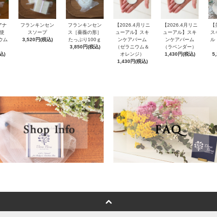
アナ
フランキンセン
フランキンセン
【2026.4月リニ
【2026.4月リニ
【
使
スソープ
ス［薔薇の形］
ューアル】スキ
ューアル】スキ
ス
ウム
3,520円(税込)
たっぷり100ｇ
ンケアバーム
ンケアバーム
ル
3,850円(税込)
（ゼラニウム＆
（ラベンダー）
込)
オレンジ）
1,430円(税込)
5
1,430円(税込)