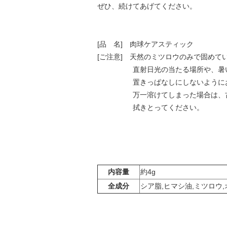
ぜひ、続けてあげてください。
[品 名] 肉球ケアスティック
[ご注意] 天然のミツロウのみで固めて
直射日光の当たる場所や、暑い
置きっぱなしにしないようにお気
万一溶けてしまった場合は、古布
拭きとってください。
内容量
約4g
全成分
シア脂,ヒマシ油,ミツロウ