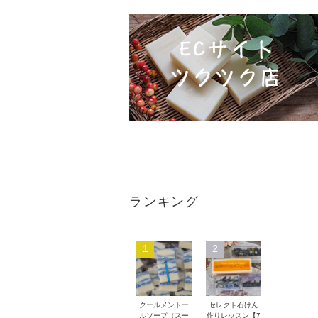
ランキング
1
2
クールメントー
セレクト石けん
ルソープ（スー
作りレッスン【7