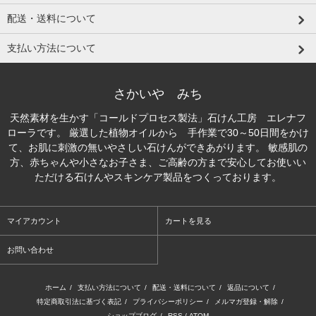
配送・送料について
支払い方法について
さかいや みち
天然素材を生かす「コールドプロセス製法」石けん工房 エレナフ
ローラです。 厳選した植物オイルから 手作業で30～50日間をかけ
て、お肌に刺激の無いやさしい石けんができあがります。 敏感肌の
方、赤ちゃんや小さなお子さま、ご高齢の方まで安心してお使いい
ただける石けんやスキンケア製品をつくっております。
マイアカウント
カートを見る
お問い合わせ
ホーム
/
支払い方法について
/
配送・送料について
/
返品について
/
特定商取引法に基づく表記
/
プライバシーポリシー
/
メルマガ登録・解除
/
ショップブログ
/
RSS
/
ATOM