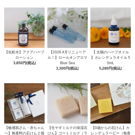
【化粧水】アクアハーブ
【2026.4月リニューア
【 太陽のハーブオイル
ローション
ル！】ロールオンアロマ
】カレンデュラオイル 5
3,850円(税込)
Blue Sea
0mL
3,300円(税込)
5,280円(税込)
【敏感肌さん・赤ちゃん
【生ヤギミルクの保湿石
【0歳からの石けん】カ
へ】無香料の石けん２個
けん】ゴートミルク（ラ
レンデュラベビー（無香