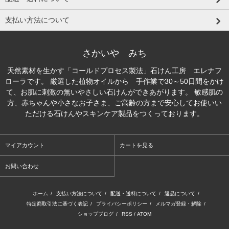
支払い方法について
さかいや みち
天然素材を生かす「コールドプロセス製法」石けん工房 エレナフ
ローラです。 厳選した植物オイルから 手作業で30～50日間をかけ
て、お肌に刺激の無いやさしい石けんができあがります。 敏感肌の
方、赤ちゃんや小さなお子さま、ご高齢の方まで安心してお使いい
ただける石けんやスキンケア製品をつくっております。
マイアカウント
カートを見る
お問い合わせ
ホーム
/
支払い方法について
/
配送・送料について
/
返品について
/
特定商取引法に基づく表記
/
プライバシーポリシー
/
メルマガ登録・解除
/
ショップブログ
/
RSS
/
ATOM