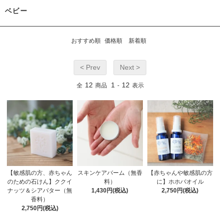
ベビー
おすすめ順
価格順
新着順
< Prev
Next >
12
1
12
全
商品
-
表示
【敏感肌の方、赤ちゃん
スキンケアバーム（無香
【赤ちゃんや敏感肌の方
のための石けん】ククイ
料）
に】ホホバオイル
ナッツ＆シアバター（無
1,430円(税込)
2,750円(税込)
香料）
2,750円(税込)